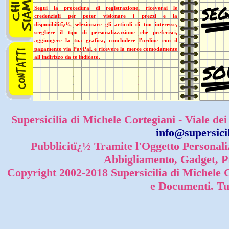
Segui la procedura di registrazione, riceverai le
credenziali per poter visionare i prezzi e la
disponibilitï¿½, selezionare gli articoli di tuo interesse,
scegliere il tipo di personalizzazione che preferisci,
aggiungere la tua grafica, concludere l'ordine con il
pagamento via PayPal, e ricevere la merce comodamente
all'indirizzo da te indicato.
Supersicilia di Michele Cortegiani - Viale de
info@supersicil
Pubblicitï¿½ Tramite l'Oggetto Personal
Abbigliamento, Gadget, Pr
Copyright 2002-2018 Supersicilia di Michele Co
e Documenti. Tut