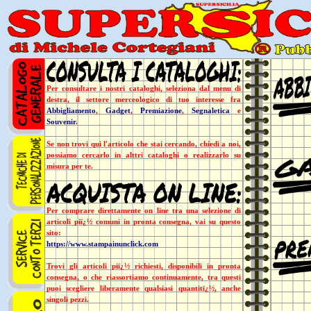
Per consultare i nostri cataloghi, seleziona dal menu di
destra, il settore merceologico di tuo interesse fra
Abbigliamento
,
Gadget
,
Premiazione
,
Segnaletica
e
Souvenir
.
Se non trovi qui l'articolo che stai cercando, chiedi a noi,
possiamo cercarlo in alttri cataloghi o realizzarlo su
misura per te.
Per comprare direttamente on line tra una selezione di
articoli piï¿½ comuni in pronta consegna, vai su questo
sito:
https://www.stampainunclick.com
Trovi gli articoli piï¿½ richiesti, disponibili in pronta
consegna, o che riassortiamo continuamente, tra questi
puoi scegliere liberamente qualsiasi quantitï¿½, anche
singoli pezzi.